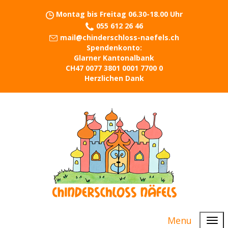
Montag bis Freitag 06.30-18.00 Uhr
055 612 26 46
mail@chinderschloss-naefels.ch
Spendenkonto:
Glarner Kantonalbank
CH47 0077 3801 0001 7700 0
Herzlichen Dank
Menu