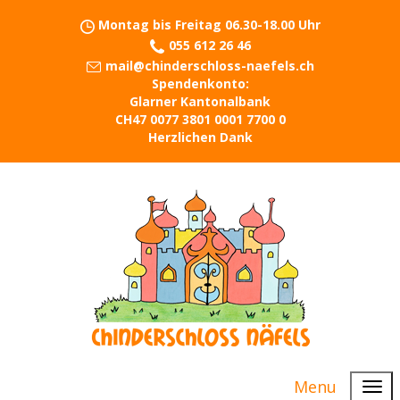
Montag bis Freitag 06.30-18.00 Uhr
055 612 26 46
mail@chinderschloss-naefels.ch
Spendenkonto:
Glarner Kantonalbank
CH47 0077 3801 0001 7700 0
Herzlichen Dank
Menu