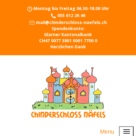
Montag bis Freitag 06.30-18.00 Uhr
055 612 26 46
mail@chinderschloss-naefels.ch
Spendenkonto:
Glarner Kantonalbank
CH47 0077 3801 0001 7700 0
Herzlichen Dank
Menu